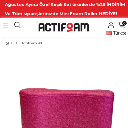
Ağustos Ayına Özel Seçili Set ürünlerde %25 İNDİRİM
Ve Tüm siparişlerinizde Mini Foam Roller HEDİYE!
0
Türkçe
Actifoam Yetişkin Pull Buoy Prime