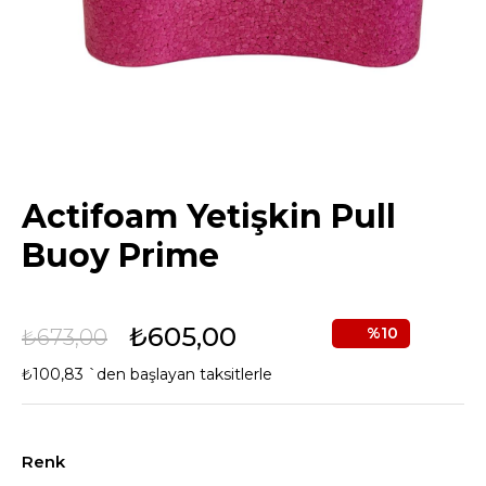
Actifoam Yetişkin Pull
Buoy Prime
₺605,00
10
₺673,00
₺100,83
`den başlayan taksitlerle
Renk