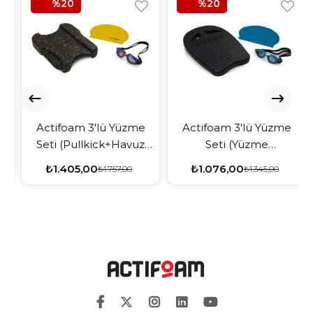
%20
%20
Actifoam 3'lü Yüzme
Actifoam 3'lü Yüzme
Seti (Pullkick+Havuz
Seti (Yüzme
Bonesi+Yüzücü
Tahtası+Havuz
₺1.405,00
₺1.076,00
₺1.757,00
₺1.345,00
Gözlüğü)
Bonesi+Yüzücü
Gözlüğü)