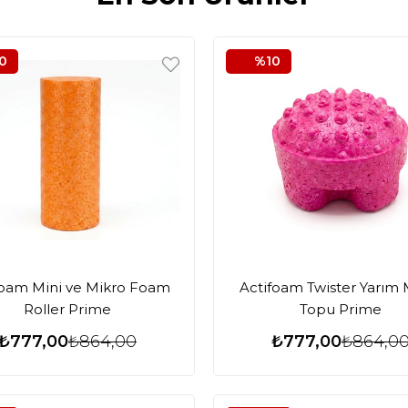
0
%10
foam Mini ve Mikro Foam
Actifoam Twister Yarım 
Roller Prime
Topu Prime
₺777,00
₺864,00
₺777,00
₺864,0