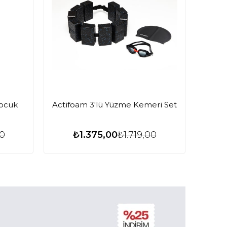
Çocuk
Actifoam 3'lü Yüzme Kemeri Set
00
₺1.375,00
₺1.719,00