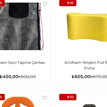
0
%10
foam Spor Taşıma Çantası
Actifoam Yetişkin Pull 
Prime
₺450,00
₺500,00
₺605,00
₺673,0
0
%10