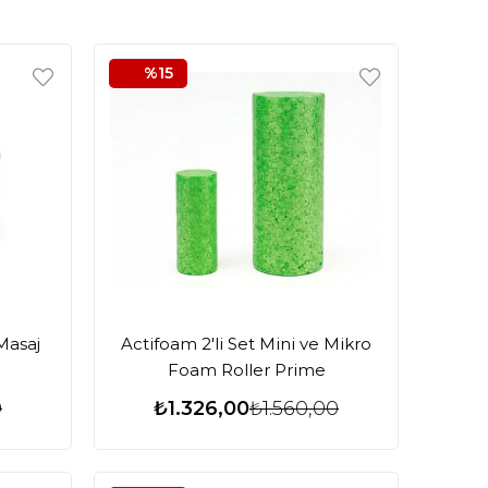
%15
Masaj
Actifoam 2'li Set Mini ve Mikro
Foam Roller Prime
0
₺1.326,00
₺1.560,00