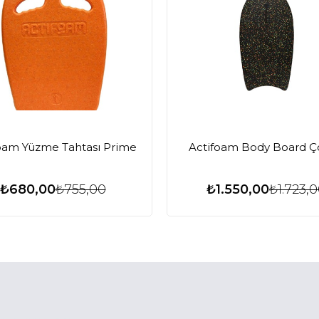
oam Yüzme Tahtası Prime
Actifoam Body Board 
₺680,00
₺755,00
₺1.550,00
₺1.723,