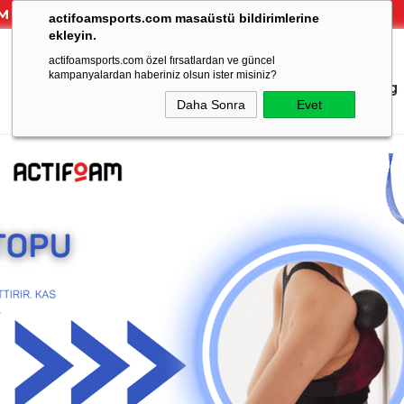
inizde Mini Foam Roller HEDİYE!
actifoamsports.com masaüstü bildirimlerine
ekleyin.
actifoamsports.com özel fırsatlardan ve güncel
kampanyalardan haberiniz olsun ister misiniz?
Anasayfa
Tüm Ürünler
Egzersizler
Blog
Daha Sonra
Evet