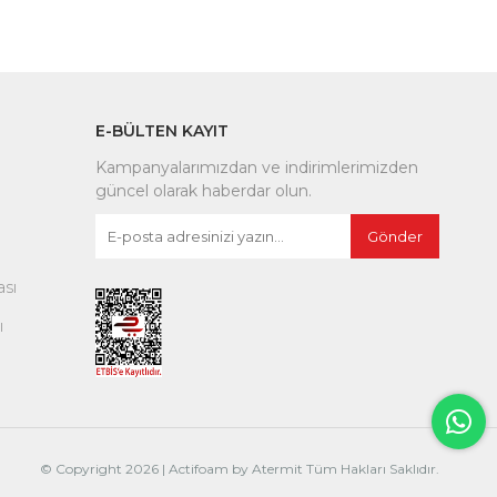
E-BÜLTEN KAYIT
Kampanyalarımızdan ve indirimlerimizden
güncel olarak haberdar olun.
Gönder
ası
ı
© Copyright
2026 | Actifoam by Atermit Tüm Hakları Saklıdır.