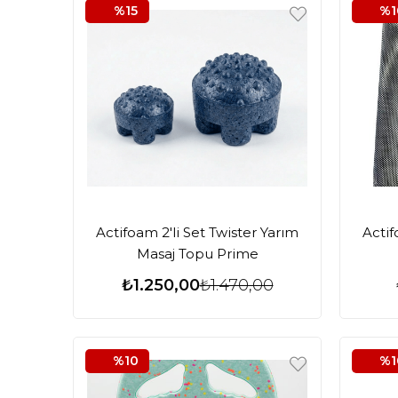
%15
%1
Actifoam 2'li Set Twister Yarım
Acti
Masaj Topu Prime
₺1.250,00
₺1.470,00
%10
%1