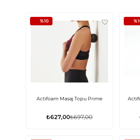
%10
%1
Actifoam Masaj Topu Prime
Acti
₺627,00
₺697,00