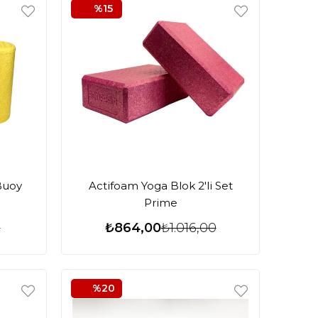
%15
Buoy
Actifoam Yoga Blok 2'li Set
Prime
0
₺864,00
₺1.016,00
%20