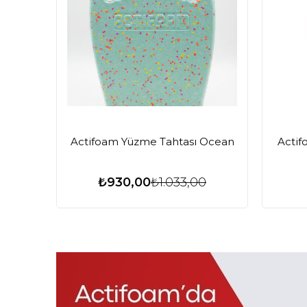
Actifoam Yüzme Tahtası Ocean
Actif
₺930,00
₺1.033,00