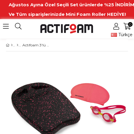
Ağustos Ayına Özel Seçili Set ürünlerde %25 İNDİRİM
Ve Tüm siparişlerinizde Mini Foam Roller HEDİYE!
0
Türkçe
Actifoam 3'lü Yüzme Seti (Yüzme Tahtası+Havuz Bonesi+Yüzücü Gözlüğü)