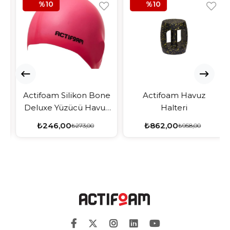
%10
%10
Actifoam Silikon Bone
Actifoam Havuz
Deluxe Yüzücü Havuz
Halteri
ve Deniz Bonesi
₺246,00
₺862,00
₺273,00
₺958,00